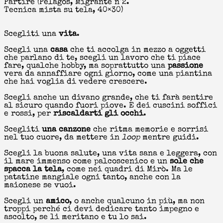
Partire (Pelagos, Migrante n°2.
Tecnica mista su tela, 40×30)
Scegliti una
vita
.
Scegli una
casa
che ti accolga in mezzo a oggetti
che parlano di te, scegli un lavoro che ti piace
fare, qualche hobby, ma soprattutto una
passione
vera da annaffiare ogni giorno, come una piantina
che hai voglia di vedere crescere.
Scegli anche un divano grande, che ti farà sentire
al sicuro quando fuori piove. E dei cuscini soffici
e rossi, per
riscaldarti gli occhi
.
Scegliti
una
canzone
che ritma memorie e sorrisi
nel tuo cuore, da mettere in
loop
mentre guidi.
Scegli la buona salute, una vita sana e leggera, con
il mare immenso come palcoscenico e un
sole che
spacca la tela
, come nei quadri di Mirò. Ma le
patatine mangiale ogni tanto, anche con la
maionese se vuoi.
Scegli un
amico
, o anche qualcuno in più, ma non
troppi perché ci devi dedicare tanto impegno e
ascolto, se li meritano e tu lo sai.