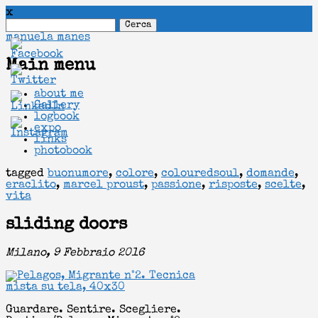
x
Ricerca
per:
manuela manes
Main menu
Skip
about me
to
Gallery
content
logbook
expo
links
photobook
tagged
buonumore
,
colore
,
colouredsoul
,
domande
,
eraclito
,
marcel proust
,
passione
,
risposte
,
scelte
,
vita
sliding doors
Milano, 9 Febbraio 2016
Guardare. Sentire. Scegliere.