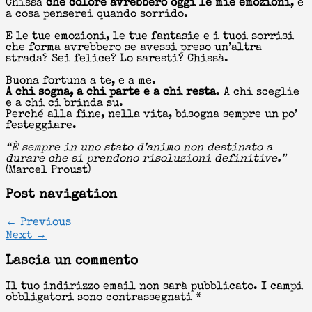
Chissà
che
colore
avrebbero oggi le mie emozioni
, e
a cosa penserei quando sorrido.
E le tue emozioni, le tue fantasie e i tuoi sorrisi
che forma avrebbero se avessi preso un’altra
strada? Sei felice? Lo saresti? Chissà.
Buona fortuna a te, e a me.
A chi
sogna
, a chi parte e a chi resta
. A chi sceglie
e a chi ci brinda su.
Perché alla fine, nella vita, bisogna sempre un po’
festeggiare.
“È sempre in uno stato d’animo non destinato a
durare che si prendono risoluzioni definitive.”
(Marcel Proust)
Post navigation
← Previous
Next →
Lascia un commento
Il tuo indirizzo email non sarà pubblicato.
I campi
obbligatori sono contrassegnati
*