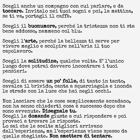
Scegli anche un compagno con cui parlare, e da
toccare
. Invitalo nei tuoi sogni e poi, la mattina,
se ti va, portagli il caffè.
Scegli il
buonumore
, perché la tristezza non ti sta
bene addosso, nemmeno col blu.
Scegli l’
arte
, perché la bellezza ti serve per
vivere meglio e scolpire nell’aria il tuo
capolavoro.
Scegli la
solitudine
, qualche volta. E’ l’unico
luogo dove potrai davvero incontrare i tuoi
pensieri.
Scegli di essere
un po’
folle
, di tanto in tanto,
cavalca il brivido, canta a squarciagola e inonda
le strade con la luce che hai negli occhi.
Non lasciare che le cose semplicemente accadano,
non ha senso chiederti cosa è successo dopo che
sono avvenute.
Disegnale tu
.
Scegli le
domande
giuste a cui rispondere e poi
provaci a trovare le risposte.
Lo sai che le scelte migliori arrivano
dall’esperienza, ma l’esperienza viene spesso da
quelle sbagliate.
Non smettere di tentare
.