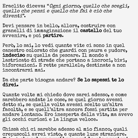
Eraclito diceva: “
Ogni giorno, quello che scegli,
quello che pensi e quello che fai è ciò che
diventi
”.
Devi pensare in bello, allora, costruire con
granelli di immaginazione il
castello
del tuo
avvenire, e poi
partire
.
Però, lo sai, lo vedi quante vite ci sono in quel
canestro colorato che guardi con paura e pudore,
indeciso
su quella da pescare. Il mondo è
lastricato di strade che portano a incroci, bivi,
biforcazioni. E rette parallele, destinate a non
incontrarsi mai.
Da che parte bisogna andare?
Se lo sapessi te lo
direi.
Quante volte mi chiedo dove sarei adesso, e come
sarebbero andate le cose, se quel giorno avessi
detto sì, se quella volta avessi scelto un’altra
facoltà, e se quell’altra ancora fossi partita per
andare lontano. Ero inesperta della vita, ma avevo
gli occhi curiosi e la lingua veloce.
Chissà chi ci sarebbe adesso al mio fianco, quali
crepuscoli avrei visto, e quante lune straniere.